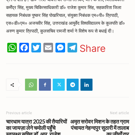
कर्मेंद्र सिंह, मुख्य चिकित्साधिकारी डॉ० राजेश कुमार सिंह, सहकारिता जिला
सहायक निबंधक पुष्कर सिंह पोखरियाल, संयुक्त निबंधक एम०पी० त्रिपाठी,
एस०डी०एम० अजयवीर सिंह, उत्तराखंड आयुर्वेद विश्वविद्यालय के कुलपति डॉ०
अरुण कुमार त्रिपाठी, कुलसचिव रामजी शर्मा ने विशेष रूप से बधाई दी।
WhatsApp
Facebook
Twitter
Email
Messenger
Telegram
Share
Previous article
Next article
चारधाम यात्रा 2025 की तैयारियों
अमृत सरोवर मिशन के तहत ग्राम
का जायज़ा लेने चमोली पहुँचे
पंचायत नेहन्दपुर सुठारी में तालाब
स्वास्थ्य सचिव डॉ. आर. राजेश
का जीर्णाेद्धार