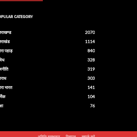
OPULAR CATEGORY
्तराखण्ड
2070
्तराखंड
1114
ारा पहाड़
840
विध
328
जनीति
319
राध
303
ारा भारत
141
्मिक
104
्षा
76
अतिथि स्तम्भकार
विज्ञापन
सम्पर्क करें