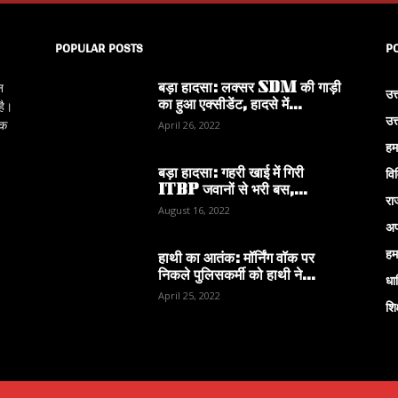
POPULAR POSTS
P
बड़ा हादसा: लक्सर SDM की गाड़ी
न
उत
का हुआ एक्सीडेंट, हादसे में...
है।
उत
िक
April 26, 2022
हम
बड़ा हादसा: गहरी खाई में गिरी
वि
ITBP जवानों से भरी बस,...
रा
August 16, 2022
अप
हम
हाथी का आतंक: मॉर्निंग वॉक पर
निकले पुलिसकर्मी को हाथी ने...
धार
April 25, 2022
शिक