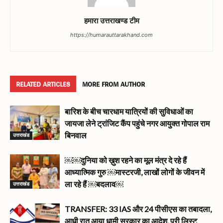
हमारा उत्तराखण्ड टीम
https://humarauttarakhand.com
RELATED ARTICLES
MORE FROM AUTHOR
बारिश के बीच चारधाम यात्रियों की सुविधाओं का
जायजा लेने ट्रांजिट कैंप पहुंचे नगर आयुक्त गोपाल राम
उत्तराखंड
बिनवाल
￼￼दुनिया को ख़ुश रहने का मूल मंत्र दे रहे हैं
आध्यात्मिक गुरु ￼मास्टरजी, लाखों लोगों के जीवन में
उत्तराखंड
ला रहे हैं ￼बदलाव￼
TRANSFER: 33 IAS और 24 पीसीएस का तबादला,
आधी रात आया धामी सरकार का आदेश, पूरी लिस्ट