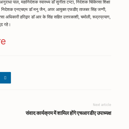
अनुराधा पाल, महानिदेशक स्वास्थ्य डाॅ सुनीता टम्टा, निदेशक चिकित्सा शिक्षा
ी, निदेशक एनएचएम डाॅ मनु जैन, अपर आयुक्त एफडीए ताजबर सिंह जग्गी,
त्सा अधिकारी हरिद्वार डाॅ आर के सिंह सहित उत्तरकाशी, चमोली, रूद्रप्रयाग,
जूद रहे।
ger
gram
re
Next article
संवाद कार्यक्रम में शामिल होंगे एचआरडीए उपाध्यक्ष