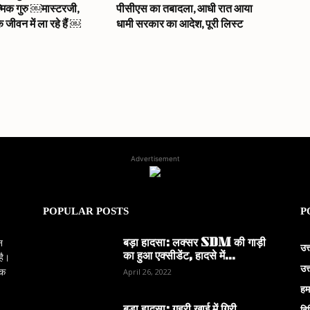
त्मिक गुरु ￼मास्टरजी,
पीसीएस का तबादला, आधी रात आया
े जीवन में ला रहे हैं ￼
धामी सरकार का आदेश, पूरी लिस्ट
Advertisement
POPULAR POSTS
P
बड़ा हादसा: लक्सर SDM की गाड़ी
न
उत
का हुआ एक्सीडेंट, हादसे में...
है।
उत
िक
April 26, 2022
हम
वि