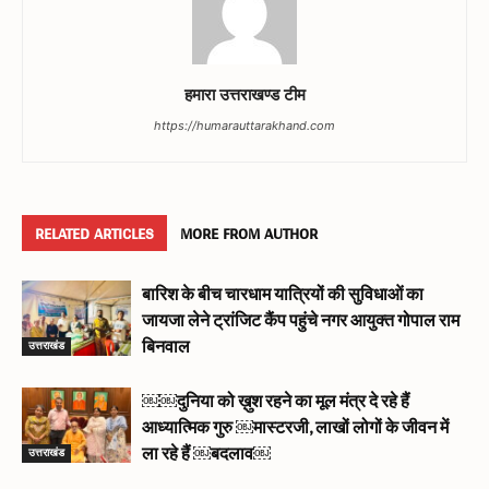
हमारा उत्तराखण्ड टीम
https://humarauttarakhand.com
RELATED ARTICLES
MORE FROM AUTHOR
बारिश के बीच चारधाम यात्रियों की सुविधाओं का
जायजा लेने ट्रांजिट कैंप पहुंचे नगर आयुक्त गोपाल राम
उत्तराखंड
बिनवाल
￼￼दुनिया को ख़ुश रहने का मूल मंत्र दे रहे हैं
आध्यात्मिक गुरु ￼मास्टरजी, लाखों लोगों के जीवन में
उत्तराखंड
ला रहे हैं ￼बदलाव￼