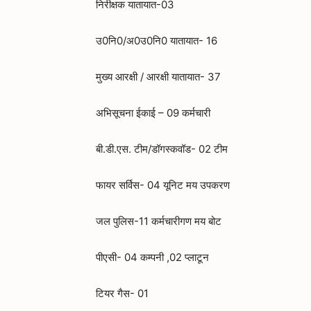
निरीक्षक यातायात-03
उ0नि0/अ0उ0नि0 यातायात- 16
मुख्य आरक्षी / आरक्षी यातायात- 37
अभिसूचना ईकाई – 09 कर्मचारी
बी.डी.एस. टीम/डॉगस्कवॉड- 02 टीम
फायर सर्विस- 04 यूनिट मय उपकरण
जल पुलिस-11 कर्मचारीगण मय बोट
पीएसी- 04 कम्पनी ,02 प्लाटून
टियर गैस- 01