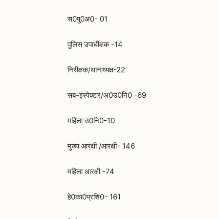
स0पु0अ0- 01
पुलिस उपाधीक्षक -14
निरीक्षक/थानाध्यक्ष-22
सब-इंस्पेक्टर/अ0उ0नि0 -69
महिला उ0नि0-10
मुख्य आरक्षी /आरक्षी- 146
महिला आरक्षी -74
हे0का0प्रशि0- 161