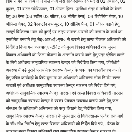
विभिन्न मदों से किये जाने वाले कार्यं जैसे सी०एस०आर० मद से 02 ऐ०सी०, 02
कुलर, 01 वाटर प्योरिफायर, 01 ऑयल हिटर, प्रतिक्षा क्षेत्र में मरीजों के बैठने
हेतु 06 बैन्च (03 स्टील 03 सीटर, 03 सीमेंट बैन्च), 04 रिवोल्विंग चेयर, 10
ऑफिस चेयर, 02 वैस्कटॉप कमप्युटर, 10 सीलिंग फैन, 01 स्वीपर बढ़ाने हेतु,
सम्पूर्ण चिकित्सा भवन की पुताई एवं टाइप समस्त आवासों की मरम्मत के कार्य का
एस्टीमेट बनवाने हेतु जेइ०आर०ई०एस० से कराने हेतु खण्ड विकास अधिकारी को
निर्देशित किया गया त्त्पश्चात् एस्टीगेट को मुख्य विकास अधिकारी तथा मुख्य
विकास अधिकारी को जिला योजना के अन्तर्गत कराये जाने हेतु पत्र प्रेषित करने
के लिये अधीक्षक सामुदायिक स्वास्थ्य केन्द्र को निर्देशित किया गया, जीर्णक्षीर्ण
अवस्था में पड़े पुराने प्राथमिक स्वास्थ्य केन्द्र के भवन का धवस्तीकरण कराने
हेतु उचित कार्यवाही के लिये दूरभाष पर अधिशासी अभियन्ता लोक निर्माण खण्ड
रूडकी एवं अधीक्षक सामुदायिक स्वास्थ्य केन्द्र नारसन को निर्देश दिये गये,
अधीक्षक सामुदायिक स्वास्थ्य केन्द्र नारसन एवं खण्ड विकास अधिकारी नारसन
को सामुदायिक स्वास्थ्य केन्द्र में स्वच्छ पेयजल उपलब्ध कराये जाने हेतु जल
संस्थान के अधिशासी अभियन्ता को पत्र लिखने हेतु निर्देशित किया गया,
सामुदायिक स्वास्थ्य केन्द्र नारसन के मुख्य द्वार से चिकित्सालय प्रवेश तक मार्ग
के सी०सी० निर्माण हेतु खण्ड विकास अधिकारी को निर्देश दिये गये, . बैठक के
उपरान्त मुख्य विकारा अधिकारी द्वारा सामुदायिक स्वास्थ्य केन्द्र नाररान के