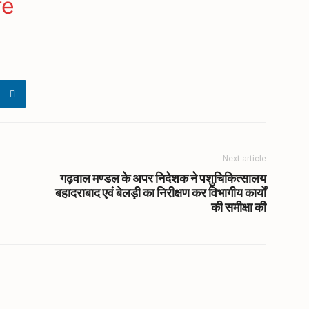
ger
gram
re
Next article
गढ़वाल मण्डल के अपर निदेशक ने पशुचिकित्सालय
बहादराबाद एवं बेलड़ी का निरीक्षण कर विभागीय कार्यों
की समीक्षा की