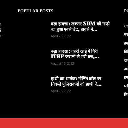
POPULAR POSTS
P
बड़ा हादसा: लक्सर SDM की गाड़ी
न
उत
का हुआ एक्सीडेंट, हादसे में...
है।
उत
िक
April 26, 2022
हम
बड़ा हादसा: गहरी खाई में गिरी
वि
ITBP जवानों से भरी बस,...
रा
August 16, 2022
अप
हम
हाथी का आतंक: मॉर्निंग वॉक पर
निकले पुलिसकर्मी को हाथी ने...
धार
April 25, 2022
शिक