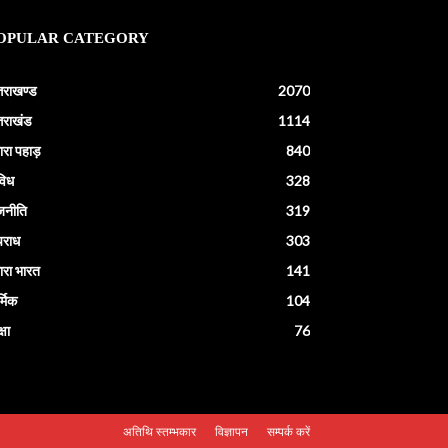
OPULAR CATEGORY
्तराखण्ड
2070
्तराखंड
1114
ारा पहाड़
840
विध
328
जनीति
319
राध
303
ारा भारत
141
्मिक
104
्षा
76
अतिथि स्तम्भकार
विज्ञापन
सम्पर्क करें