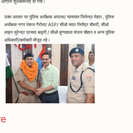
िए अग्रिम शुभकामनाएं दी गयी।
उक्त अवसर पर पुलिस अधीक्षक अपराध/ यातायात जितेन्द्र मेहरा , पुलिस
अधीक्षक नगर पंकज गैरोला/ ASP/ सीओ सदर जितेंद्र चौधरी, सीओ
लाइन सुरेन्द्र प्रसाद बलूनी / सीओ बुग्गावाला संजय चौहान व अन्य पुलिस
अधिकारी/कर्मचारी मौजूद रहे।
ger
gram
re