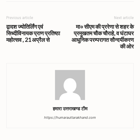
Previous article
Next article
द्वादश ज्योतिर्लिंग एवं
मा० सीएम की प्ररेणा से शहर के
सिध्दीविनायक प्राण प्रतिष्ठा
प्रमुखतम चौक चौराहे, व घंटाघर
महोत्सव , 21 अप्रैल से
आधुनिक परम्परागत सौन्दर्यीकरण
की ओर
हमारा उत्तराखण्ड टीम
https://humarauttarakhand.com