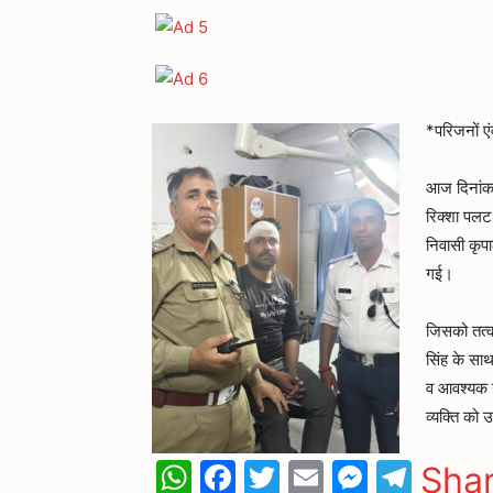
*परिजनों एं
आज दिनांक
रिक्शा पलट
निवासी कृप
गई।
जिसको तत्का
सिंह के सा
व आवश्यक 
व्यक्ति को 
WhatsApp
Facebook
Twitter
Email
Messen
Tele
Sha