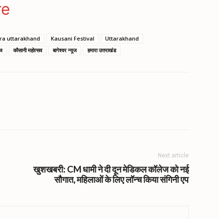
ger
gram
re
a uttarakhand
Kausani Festival
Uttarakhand
ूज
कौसानी महोत्सव
बागेश्वर न्यूज
हमारा उत्तराखंड
Next article
खुशखबरी: CM धामी ने दी दून मेडिकल कॉलेज को नई
सौगात, महिलाओं के लिए लॉन्च किया संगिनी एप