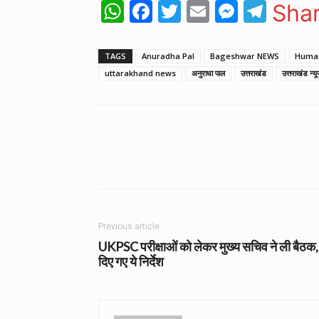
WhatsApp
Facebook
Twitter
Email
Messen
Tele
Sha
TAGS
Anuradha Pal
Bageshwar NEWS
Humar
uttarakhand news
अनुराधा पाल
उत्तराखंड
उत्तराखंड न्य
Share
Previous article
UKPSC परीक्षाओं को लेकर मुख्य सचिव ने ली बैठक,
दिए गए ये निर्देश