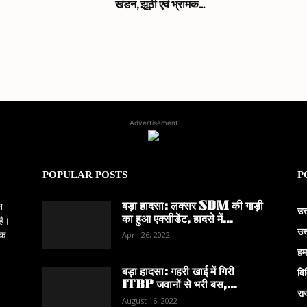
खंडन, झूठी एवं भ्रामक...
Advertisement
POPULAR POSTS
P
बड़ा हादसा: लक्सर SDM की गाड़ी
न
उत
का हुआ एक्सीडेंट, हादसे में...
है।
उत
िक
April 26, 2022
हम
बड़ा हादसा: गहरी खाई में गिरी
वि
ITBP जवानों से भरी बस,...
रा
August 16, 2022