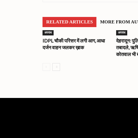
RELATED ARTICLES
MORE FROM A
अपराध
अपराध
IDPL चौकी परिसर में लगी आग, आधा
देहरादून: पुल
दर्जन वाहन जलकर ख़ाक
तबादले, ऋष
कोतवाल भी 