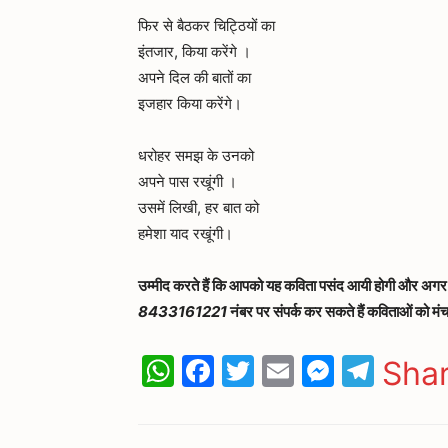
फिर से बैठकर चिट्ठियों का
इंतजार, किया करेंगे ।
अपने दिल की बातों का
इजहार किया करेंगे।
धरोहर समझ के उनको
अपने पास रखूंगी ।
उसमें लिखी, हर बात को
हमेशा याद रखूंगी।
उम्मीद
करते
हैं
कि
आपको
यह
कविता
पसंद
आयी
होगी
और
अगर
8433161221
नंबर
पर
संपर्क
कर
सकते
हैं
कविताओं
को
मं
WhatsApp
Facebook
Twitter
Email
Messen
Tele
Sha