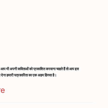
आप
भी
अपनी
कविताओं
को
प्रकाशित
करवाना
चाहते
हैं
तो
आप
इस
च
देना
हमारी
पत्रकारिता
का
एक
अहम
हिस्सा
है।
ger
gram
re