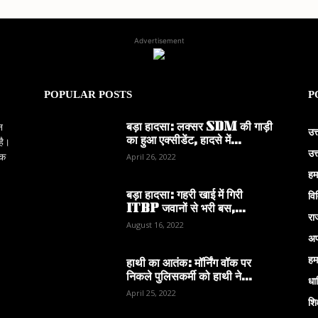
Advertisement
POPULAR POSTS
P
बड़ा हादसा: लक्सर SDM की गाड़ी
न
उत
का हुआ एक्सीडेंट, हादसे में...
है।
उत
िक
April 26, 2022
हम
बड़ा हादसा: गहरी खाई में गिरी
वि
ITBP जवानों से भरी बस,...
रा
August 16, 2022
अप
हम
हाथी का आतंक: मॉर्निंग वॉक पर
निकले पुलिसकर्मी को हाथी ने...
धार
April 25, 2022
शिक